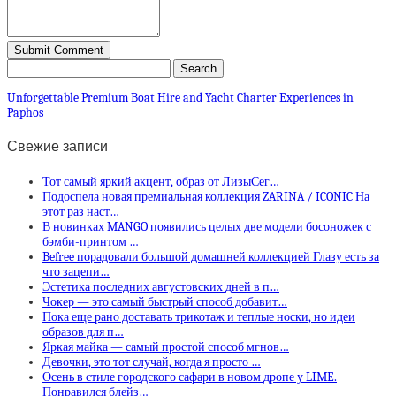
Unforgettable Premium Boat Hire and Yacht Charter Experiences in
Paphos
Свежие записи
Тот самый яркий акцент, образ от ЛизыСег…
Подоспела новая премиальная коллекция ZARINA / ICONIC На
этот раз наст…
В новинках MANGO появились целых две модели босоножек с
бэмби-принтом …
Befree порадовали большой домашней коллекцией Глазу есть за
что зацепи…
Эстетика последних августовских дней в п…
Чокер — это самый быстрый способ добавит…
Пока еще рано доставать трикотаж и теплые носки, но идеи
образов для п…
Яркая майка — самый простой способ мгнов…
Девочки, это тот случай, когда я просто …
Осень в стиле городского сафари в новом дропе у LIME.
Понравился блейз…