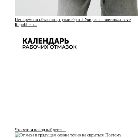
Нет времени объяснять, нужно брать! Увидела в новинках Love
Republic п…
Что-что, а повод найдется…