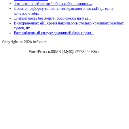
Этот стильный летний образ собран полнос…
Ловите подборку топов из сегодняшнего поста.И да, если
хочется, чтобы …
Элегантность без жертв: босоножки на мал…
В сохраненках AliExpress накопилось столько красивых базовых
сумок, чт…
Расслабленный силуэт домашней базы идеал…
Copyright © 2026 infboom.
WordPress: 6.08MB | MySQL:2778 | 1,038sec