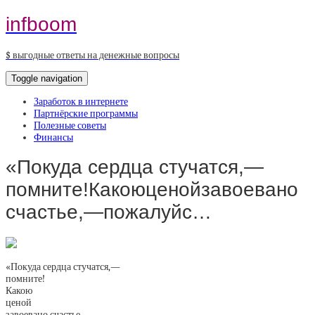
infboom
$ выгодные ответы на денежные вопросы
Toggle navigation
Заработок в интернете
Партнёрские программы
Полезные советы
Финансы
«Покуда сердца стучатся,—
помните!Какоюценойзавоевано
счастье,—пожалуйс…
«Покуда сердца стучатся,—
помните!
Какою
ценой
завоевано счастье,—