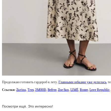
Продолжаю готовить гардероб к лету.
Главными юбками уже делилась,
те
Ссылки
:
Zarina,
Tres,
2MOOD,
Befree,
Zoe San,
LIMÉ,
Rosee,
Love Republic,
Посмотри ещё. Это интересно!