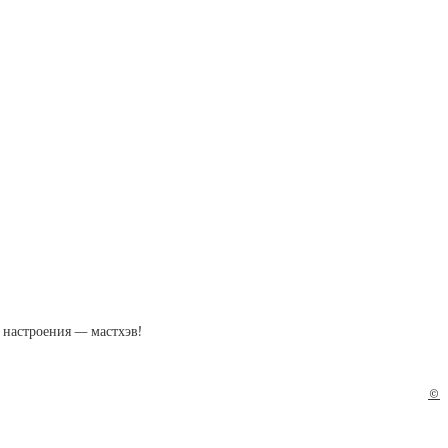
о настроения — мастхэв!
©