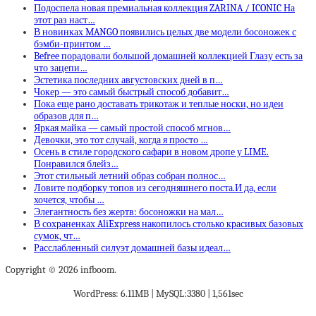
Подоспела новая премиальная коллекция ZARINA / ICONIC На
этот раз наст…
В новинках MANGO появились целых две модели босоножек с
бэмби-принтом …
Befree порадовали большой домашней коллекцией Глазу есть за
что зацепи…
Эстетика последних августовских дней в п…
Чокер — это самый быстрый способ добавит…
Пока еще рано доставать трикотаж и теплые носки, но идеи
образов для п…
Яркая майка — самый простой способ мгнов…
Девочки, это тот случай, когда я просто …
Осень в стиле городского сафари в новом дропе у LIME.
Понравился блейз…
Этот стильный летний образ собран полнос…
Ловите подборку топов из сегодняшнего поста.И да, если
хочется, чтобы …
Элегантность без жертв: босоножки на мал…
В сохраненках AliExpress накопилось столько красивых базовых
сумок, чт…
Расслабленный силуэт домашней базы идеал…
Copyright © 2026 infboom.
WordPress: 6.11MB | MySQL:3380 | 1,561sec