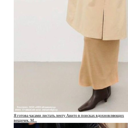
Я готова часами листать ленту Авито в поисках вдохновляющих
вещичек. М…