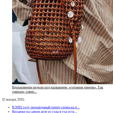
Вдохновение недели под названием: «готовим тренчи». Так
совпало, совер…
12 января, 2025
В 2025 году леопардовый принт снова на п…
Косынки на самом деле из года в год оста…