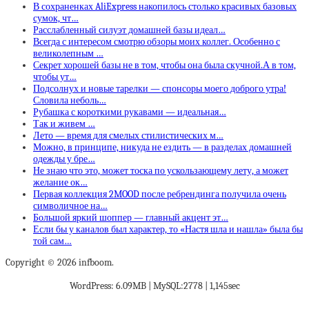
В сохраненках AliExpress накопилось столько красивых базовых
сумок, чт…
Расслабленный силуэт домашней базы идеал…
Всегда с интересом смотрю обзоры моих коллег. Особенно с
великолепным …
Секрет хорошей базы не в том, чтобы она была скучной.А в том,
чтобы ут…
Подсолнух и новые тарелки — спонсоры моего доброго утра!
Словила неболь…
Рубашка с короткими рукавами — идеальная…
Так и живем …
Лето — время для смелых стилистических м…
Можно, в принципе, никуда не ездить — в разделах домашней
одежды у бре…
Не знаю что это, может тоска по ускользающему лету, а может
желание ок…
Первая коллекция 2MOOD после ребрендинга получила очень
символичное на…
Большой яркий шоппер — главный акцент эт…
Если бы у каналов был характер, то «Настя шла и нашла» была бы
той сам…
Copyright © 2026 infboom.
WordPress: 6.09MB | MySQL:2778 | 1,145sec