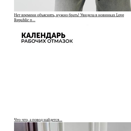
Нет времени объяснять, нужно брать! Увидела в новинках Love
Republic п…
Что-что, а повод найдется…