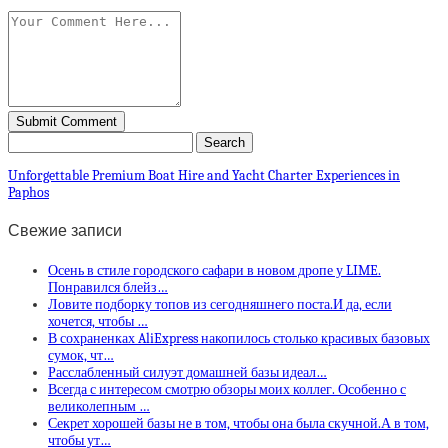
Unforgettable Premium Boat Hire and Yacht Charter Experiences in
Paphos
Свежие записи
Осень в стиле городского сафари в новом дропе у LIME.
Понравился блейз…
Ловите подборку топов из сегодняшнего поста.И да, если
хочется, чтобы …
В сохраненках AliExpress накопилось столько красивых базовых
сумок, чт…
Расслабленный силуэт домашней базы идеал…
Всегда с интересом смотрю обзоры моих коллег. Особенно с
великолепным …
Секрет хорошей базы не в том, чтобы она была скучной.А в том,
чтобы ут…