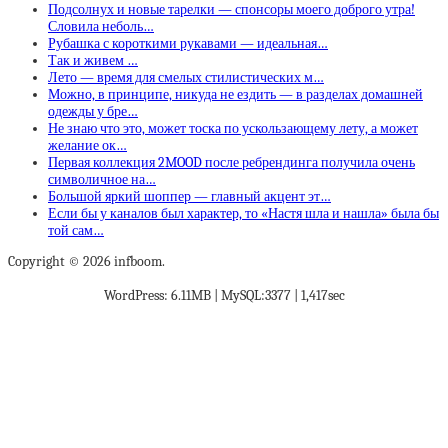
Подсолнух и новые тарелки — спонсоры моего доброго утра!
Словила неболь…
Рубашка с короткими рукавами — идеальная…
Так и живем …
Лето — время для смелых стилистических м…
Можно, в принципе, никуда не ездить — в разделах домашней
одежды у бре…
Не знаю что это, может тоска по ускользающему лету, а может
желание ок…
Первая коллекция 2MOOD после ребрендинга получила очень
символичное на…
Большой яркий шоппер — главный акцент эт…
Если бы у каналов был характер, то «Настя шла и нашла» была бы
той сам…
Copyright © 2026 infboom.
WordPress: 6.11MB | MySQL:3377 | 1,417sec