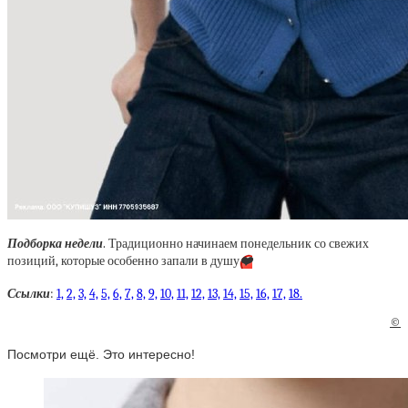
Подборка недели
. Традиционно начинаем понедельник со свежих
позиций, которые особенно запали в душу
❤️
Ссылки
:
1,
2,
3,
4,
5,
6,
7,
8,
9,
10,
11,
12,
13,
14,
15,
16,
17,
18.
©
Посмотри ещё. Это интересно!