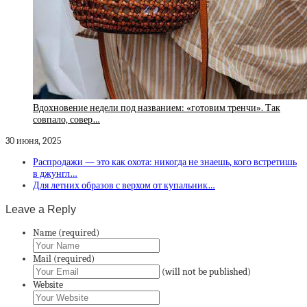
Вдохновение недели под названием: «готовим тренчи». Так
совпало, совер…
30 июня, 2025
Распродажи — это как охота: никогда не знаешь, кого встретишь
в джунгл…
Для летних образов с верхом от купальник…
Leave a Reply
Name (required)
Mail (required)
(will not be published)
Website