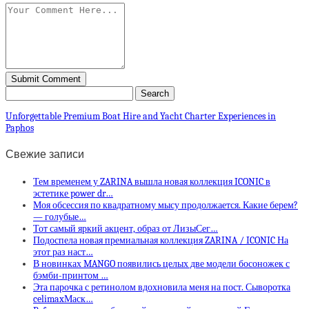
Unforgettable Premium Boat Hire and Yacht Charter Experiences in
Paphos
Свежие записи
Тем временем у ZARINA вышла новая коллекция ICONIC в
эстетике power dr…
Моя обсессия по квадратному мысу продолжается. Какие берем?
— голубые…
Тот самый яркий акцент, образ от ЛизыСег…
Подоспела новая премиальная коллекция ZARINA / ICONIC На
этот раз наст…
В новинках MANGO появились целых две модели босоножек с
бэмби-принтом …
Эта парочка с ретинолом вдохновила меня на пост. Сыворотка
celimaxМаск…