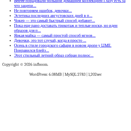
Befree порадовали большой домашней коллекцией Глазу есть за
что зацепи…
Не повторяем ошибок, девочки…
Эстетика последних августовских дней в п…
Чокер — это самый быстрый способ добавит…
Пока еще рано доставать трикотаж и теплые носки, но идеи
образов для п…
Яркая майка — самый простой способ мгнов…
Девочки, это тот случай, когда я просто …
Осень в стиле городского сафари в новом дропе у LIME.
Понравился блейз…
Этот стильный летний образ собран полнос…
Copyright © 2026 infboom.
WordPress: 6.08MB | MySQL:2783 | 1,202sec