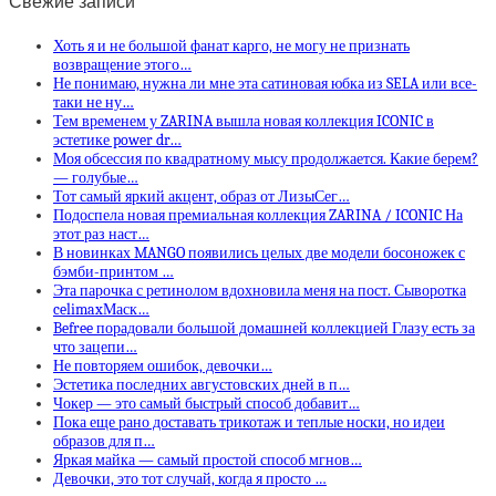
Свежие записи
Хоть я и не большой фанат карго, не могу не признать
возвращение этого…
Не понимаю, нужна ли мне эта сатиновая юбка из SELA или все-
таки не ну…
Тем временем у ZARINA вышла новая коллекция ICONIC в
эстетике power dr…
Моя обсессия по квадратному мысу продолжается. Какие берем?
— голубые…
Тот самый яркий акцент, образ от ЛизыСег…
Подоспела новая премиальная коллекция ZARINA / ICONIC На
этот раз наст…
В новинках MANGO появились целых две модели босоножек с
бэмби-принтом …
Эта парочка с ретинолом вдохновила меня на пост. Сыворотка
celimaxМаск…
Befree порадовали большой домашней коллекцией Глазу есть за
что зацепи…
Не повторяем ошибок, девочки…
Эстетика последних августовских дней в п…
Чокер — это самый быстрый способ добавит…
Пока еще рано доставать трикотаж и теплые носки, но идеи
образов для п…
Яркая майка — самый простой способ мгнов…
Девочки, это тот случай, когда я просто …