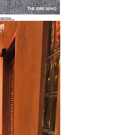
 смотре…