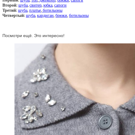
Первый:
шуба
,
топ
,
джемпер
,
брюки
,
сапоги
Второй:
шуба
,
свитер
,
юбка
,
сапоги
Третий:
шуба
,
платье
,
ботильоны
Четвертый:
шуба
,
кардиган
,
брюки
,
ботильоны
Посмотри ещё. Это интересно!