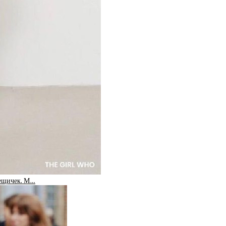
вещичек. М…