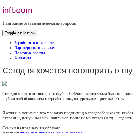
infboom
$ выгодные ответы на денежные вопросы
Toggle navigation
Заработок в интернете
Партнёрские программы
Полезные советы
Финансы
Сегодня хочется поговорить о ш
Сегодня хочется поговорить о шубах. Сейчас она перестала быть показат
шуб на любой кошелек: оверсайз, в пол, натуральных, цветных. Есть из ч
⁣⁣⁣⠀
Я отлично понимаю, что у многих подписчиц в гардеробе уже есть шуба и
пуговицы, ненужный мех (например, песца на манжетах) и тд — сделать э
⁣⁣⠀
⁣Ссылки на предметы из образов:⠀