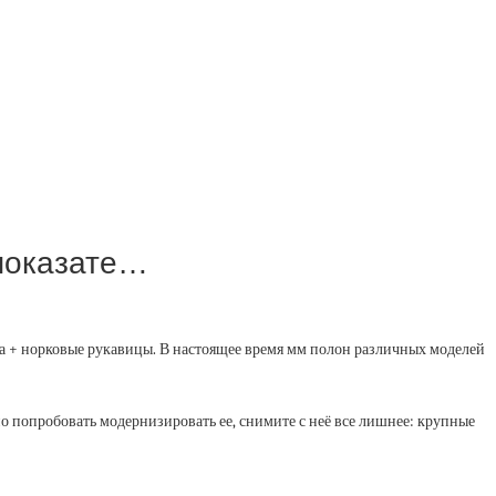
 показате…
а + норковые рукавицы. ⁣⁣В настоящее время мм полон различных моделей
но попробовать модернизировать ее, снимите с неё все лишнее: крупные