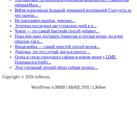
celimaxМаск…
Befree порадовали большой домашней коллекцией Глазу есть за
что зацепи…
Не повторяем ошибок, девочки…
Эстетика последних августовских дней в п…
Чокер — это самый быстрый способ добавит…
Пока еще рано доставать трикотаж и теплые носки, но идеи
образов для п…
Яркая майка — самый простой способ мгнов…
Девочки, это тот случай, когда я просто …
Осень в стиле городского сафари в новом дропе у LIME.
Понравился блейз…
Этот стильный летний образ собран полнос…
Copyright © 2026 infboom.
WordPress: 6.08MB | MySQL:2931 | 1,368sec