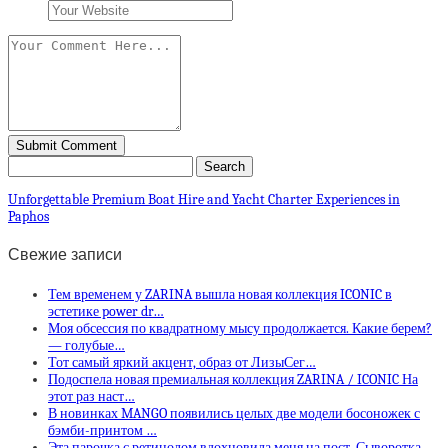
Unforgettable Premium Boat Hire and Yacht Charter Experiences in
Paphos
Свежие записи
Тем временем у ZARINA вышла новая коллекция ICONIC в
эстетике power dr…
Моя обсессия по квадратному мысу продолжается. Какие берем?
— голубые…
Тот самый яркий акцент, образ от ЛизыСег…
Подоспела новая премиальная коллекция ZARINA / ICONIC На
этот раз наст…
В новинках MANGO появились целых две модели босоножек с
бэмби-принтом …
Эта парочка с ретинолом вдохновила меня на пост. Сыворотка