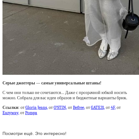
Серые джоггеры — самые универсальные штаны!
С чем они только не сочетаются… Даже с прозрачной юбкой носить
можно. Собрала для вас идеи образов и бюджетные варианты брюк.
Ссылки
: от
Gloria Jeans,
от
O’STIN,
от
Befree,
от
GATE31,
от
4F,
от
Eazyway,
от
Pompa
Посмотри ещё. Это интересно!