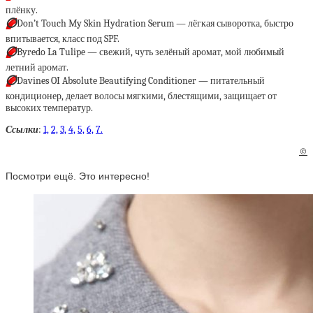
плёнку.
⭕️
Don’t Touch My Skin Hydration Serum — лёгкая сыворотка, быстро
впитывается, класс под SPF.
⭕️
Byredo La Tulipe — свежий, чуть зелёный аромат, мой любимый
летний аромат.
⭕️
Davines OI Absolute Beautifying Conditioner — питательный
кондиционер, делает волосы мягкими, блестящими, защищает от
высоких температур.
Ссылки
:
1,
2,
3,
4,
5,
6,
7.
©
Посмотри ещё. Это интересно!