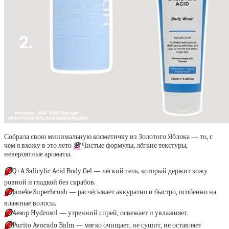
Собрала свою минимальную косметичку из Золотого Яблока — то, с
чем я вхожу в это лето
🌸
Чистые формулы, лёгкие текстуры,
невероятные ароматы.
⭕️
Q+A Salicylic Acid Body Gel
— лёгкий гель, который держит кожу
ровной и гладкой без скрабов.
⭕️
Janeke Superbrush — расчёсывает аккуратно и быстро, особенно на
влажные волосы.
⭕️
Aesop Hydrosol — утренний спрей, освежает и увлажняет.
⭕️
Purito Avocado Balm — мягко очищает, не сушит, не оставляет