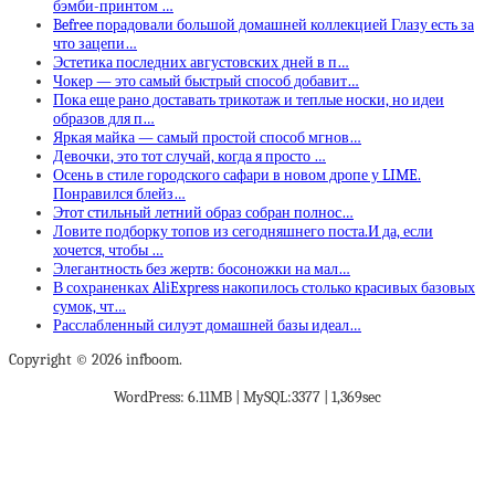
бэмби-принтом …
Befree порадовали большой домашней коллекцией Глазу есть за
что зацепи…
Эстетика последних августовских дней в п…
Чокер — это самый быстрый способ добавит…
Пока еще рано доставать трикотаж и теплые носки, но идеи
образов для п…
Яркая майка — самый простой способ мгнов…
Девочки, это тот случай, когда я просто …
Осень в стиле городского сафари в новом дропе у LIME.
Понравился блейз…
Этот стильный летний образ собран полнос…
Ловите подборку топов из сегодняшнего поста.И да, если
хочется, чтобы …
Элегантность без жертв: босоножки на мал…
В сохраненках AliExpress накопилось столько красивых базовых
сумок, чт…
Расслабленный силуэт домашней базы идеал…
Copyright © 2026 infboom.
WordPress: 6.11MB | MySQL:3377 | 1,369sec