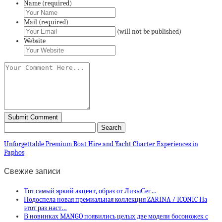
Name (required)
Mail (required)
(will not be published)
Website
Unforgettable Premium Boat Hire and Yacht Charter Experiences in
Paphos
Свежие записи
Тот самый яркий акцент, образ от ЛизыСег…
Подоспела новая премиальная коллекция ZARINA / ICONIC На
этот раз наст…
В новинках MANGO появились целых две модели босоножек с