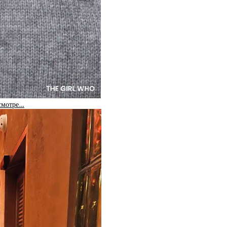
 смотре…