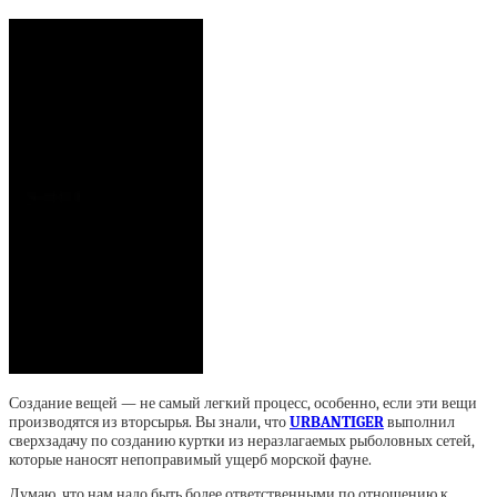
Создание вещей — не самый легкий процесс, особенно, если эти вещи
производятся из вторсырья. Вы знали, что
URBANTIGER
выполнил
сверхзадачу по созданию куртки из неразлагаемых рыболовных сетей,
которые наносят непоправимый ущерб морской фауне.
Думаю, что нам надо быть более ответственными по отношению к