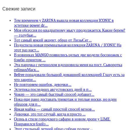
Свежие записи
Тем временем у ZARINA вышла новая коллекция ICONIC в
эстетике power dr…
Моя обсессия по квадратному мысу продолжается. Какие берем?
— голубые…
Тот самый яркий акцент, образ от ЛизыСег…
Подоспела новая премиальная коллекция ZARINA / ICONIC На
этот раз наст…
В новинках MANGO появились целых две модели босоножек с
бэмби-принтом …
Эта парочка с ретинолом вдохновила меня на пост. Сыворотка
celimaxМаск…
Befree порадовали большой домашней коллекцией Глазу есть за
что зацепи…
Не повторяем ошибок, девочки…
Эстетика последних августовских дней в п…
Чокер — это самый быстрый способ добавит…
Пока еще рано доставать трикотаж и теплые носки, но идеи
образов для п…
Яркая майка — самый простой способ мгнов…
Девочки, это тот случай, когда я просто …
Осень в стиле городского сафари в новом дропе у LIME.
Понравился блейз…
Этот стильный летний образ собран полнос…