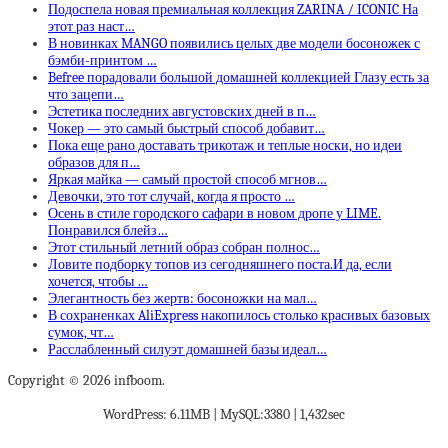
Подоспела новая премиальная коллекция ZARINA / ICONIC На
этот раз наст…
В новинках MANGO появились целых две модели босоножек с
бэмби-принтом …
Befree порадовали большой домашней коллекцией Глазу есть за
что зацепи…
Эстетика последних августовских дней в п…
Чокер — это самый быстрый способ добавит…
Пока еще рано доставать трикотаж и теплые носки, но идеи
образов для п…
Яркая майка — самый простой способ мгнов…
Девочки, это тот случай, когда я просто …
Осень в стиле городского сафари в новом дропе у LIME.
Понравился блейз…
Этот стильный летний образ собран полнос…
Ловите подборку топов из сегодняшнего поста.И да, если
хочется, чтобы …
Элегантность без жертв: босоножки на мал…
В сохраненках AliExpress накопилось столько красивых базовых
сумок, чт…
Расслабленный силуэт домашней базы идеал…
Copyright © 2026 infboom.
WordPress: 6.11MB | MySQL:3380 | 1,432sec