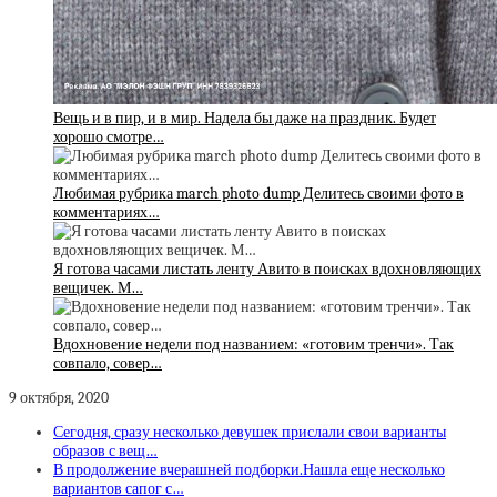
Вещь и в пир, и в мир. Надела бы даже на праздник. Будет
хорошо смотре…
Любимая рубрика march photo dump Делитесь своими фото в
комментариях…
Я готова часами листать ленту Авито в поисках вдохновляющих
вещичек. М…
Вдохновение недели под названием: «готовим тренчи». Так
совпало, совер…
9 октября, 2020
Сегодня, сразу несколько девушек прислали свои варианты
образов с вещ…
В продолжение вчерашней подборки.Нашла еще несколько
вариантов сапог с…