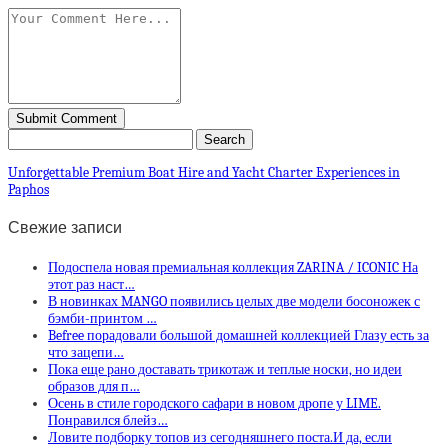
Unforgettable Premium Boat Hire and Yacht Charter Experiences in
Paphos
Свежие записи
Подоспела новая премиальная коллекция ZARINA / ICONIC На
этот раз наст…
В новинках MANGO появились целых две модели босоножек с
бэмби-принтом …
Befree порадовали большой домашней коллекцией Глазу есть за
что зацепи…
Пока еще рано доставать трикотаж и теплые носки, но идеи
образов для п…
Осень в стиле городского сафари в новом дропе у LIME.
Понравился блейз…
Ловите подборку топов из сегодняшнего поста.И да, если