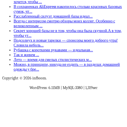
хочется, чтобы …
В сохраненках AliExpress накопилось столько красивых базовых
сумок, чт…
Расслабленный силуэт домашней базы идеал…
Всегда с интересом смотрю обзоры моих коллег. Особенно с
великолепным …
Секрет хорошей базы не в том, чтобы она была скучной.А в том,
чтобы ут…
Подсолнух и новые тарелки — спонсоры моего доброго утра!
Словила неболь…
Рубашка с короткими рукавами — идеальная…
Так и живем …
Лето — время для смелых стилистических м…
Можно, в принципе, никуда не ездить — в разделах домашней
одежды у бре…
Copyright © 2026 infboom.
WordPress: 6.11MB | MySQL:3380 | 1,319sec