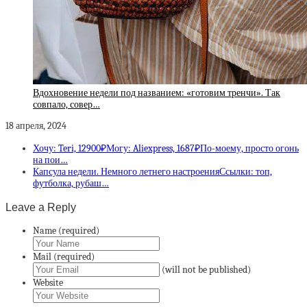
Вдохновение недели под названием: «готовим тренчи». Так
совпало, совер…
18 апреля, 2024
Хочу: Teri, 12900₽Могу: Aliexpress, 1687₽По-моему, просто огонь
на пои…
Капсула недели. Немного летнего настроенияСсылки: топ,
футболка, рубаш…
Leave a Reply
Name (required)
Mail (required)
(will not be published)
Website