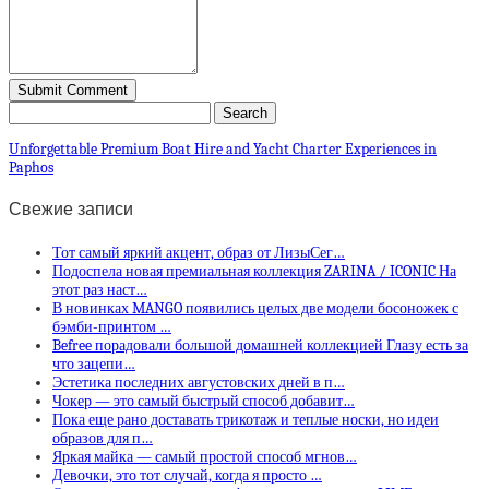
Unforgettable Premium Boat Hire and Yacht Charter Experiences in
Paphos
Свежие записи
Тот самый яркий акцент, образ от ЛизыСег…
Подоспела новая премиальная коллекция ZARINA / ICONIC На
этот раз наст…
В новинках MANGO появились целых две модели босоножек с
бэмби-принтом …
Befree порадовали большой домашней коллекцией Глазу есть за
что зацепи…
Эстетика последних августовских дней в п…
Чокер — это самый быстрый способ добавит…
Пока еще рано доставать трикотаж и теплые носки, но идеи
образов для п…
Яркая майка — самый простой способ мгнов…
Девочки, это тот случай, когда я просто …