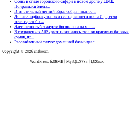
Осень в стиле городского сафари в новом дропе у LIME.
Понравился блейз…
Этот стильный летний образ собран полнос…
Ловите подборку топов из сегодняшнего поста.И да, если
хочется, чтобы …
Элегантность без жертв: босоножки на мал…
В сохраненках AliExpress накопилось столько красивых базовых
сумок, чт…
Расслабленный силуэт домашней базы идеал…
Copyright © 2026 infboom.
WordPress: 6.08MB | MySQL:2778 | 1,025sec