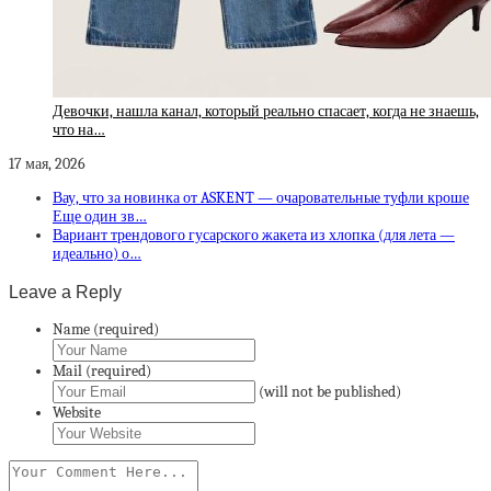
Девочки, нашла канал, который реально спасает, когда не знаешь,
что на…
17 мая, 2026
Вау, что за новинка от ASKENT — очаровательные туфли кроше
Еще один зв…
Вариант трендового гусарского жакета из хлопка (для лета —
идеально) о…
Leave a Reply
Name (required)
Mail (required)
(will not be published)
Website