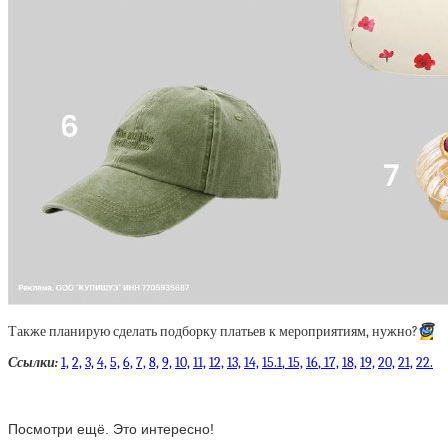
Также планирую сделать подборку платьев к мероприятиям, нужно?
😇
Ссылки:
1,
2,
3,
4,
5,
6,
7,
8,
9,
10,
11,
12,
13,
14,
15.1
, 15,
16
, 17,
18,
19,
20,
21,
22.
Посмотри ещё. Это интересно!