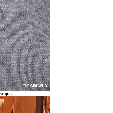
 смотре…