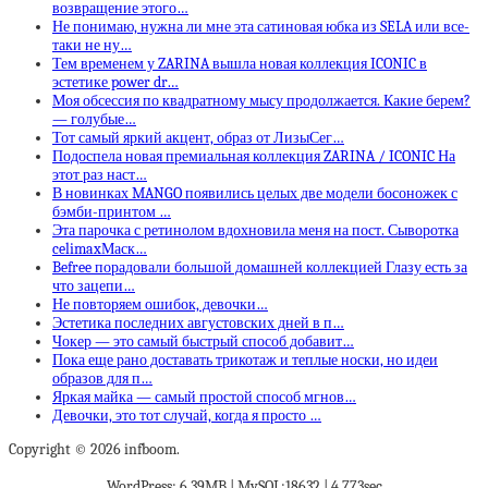
возвращение этого…
Не понимаю, нужна ли мне эта сатиновая юбка из SELA или все-
таки не ну…
Тем временем у ZARINA вышла новая коллекция ICONIC в
эстетике power dr…
Моя обсессия по квадратному мысу продолжается. Какие берем?
— голубые…
Тот самый яркий акцент, образ от ЛизыСег…
Подоспела новая премиальная коллекция ZARINA / ICONIC На
этот раз наст…
В новинках MANGO появились целых две модели босоножек с
бэмби-принтом …
Эта парочка с ретинолом вдохновила меня на пост. Сыворотка
celimaxМаск…
Befree порадовали большой домашней коллекцией Глазу есть за
что зацепи…
Не повторяем ошибок, девочки…
Эстетика последних августовских дней в п…
Чокер — это самый быстрый способ добавит…
Пока еще рано доставать трикотаж и теплые носки, но идеи
образов для п…
Яркая майка — самый простой способ мгнов…
Девочки, это тот случай, когда я просто …
Copyright © 2026 infboom.
WordPress: 6.39MB | MySQL:18632 | 4,773sec