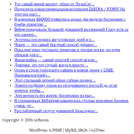
Тот самый яркий акцент, образ от ЛизыСег…
Подоспела новая премиальная коллекция ZARINA / ICONIC На
этот раз наст…
В новинках MANGO появились целых две модели босоножек с
бэмби-принтом …
Befree порадовали большой домашней коллекцией Глазу есть за
что зацепи…
Эстетика последних августовских дней в п…
Чокер — это самый быстрый способ добавит…
Пока еще рано доставать трикотаж и теплые носки, но идеи
образов для п…
Яркая майка — самый простой способ мгнов…
Девочки, это тот случай, когда я просто …
Осень в стиле городского сафари в новом дропе у LIME.
Понравился блейз…
Этот стильный летний образ собран полнос…
Ловите подборку топов из сегодняшнего поста.И да, если
хочется, чтобы …
Элегантность без жертв: босоножки на мал…
В сохраненках AliExpress накопилось столько красивых базовых
сумок, чт…
Расслабленный силуэт домашней базы идеал…
Copyright © 2026 infboom.
WordPress: 6.39MB | MySQL:18634 | 4,629sec