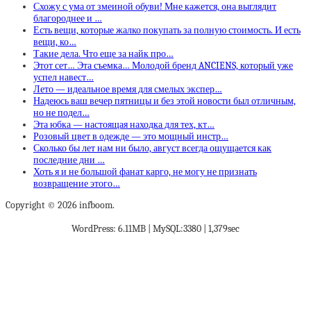
Схожу с ума от змеиной обуви! Мне кажется, она выглядит
благороднее и …
Есть вещи, которые жалко покупать за полную стоимость. И есть
вещи, ко…
Такие дела. Что еще за найк про…
Этот сет… Эта съемка… Молодой бренд ANCIENS, который уже
успел навест…
Лето — идеальное время для смелых экспер…
Надеюсь ваш вечер пятницы и без этой новости был отличным,
но не подел…
Эта юбка — настоящая находка для тех, кт…
Розовый цвет в одежде — это мощный инстр…
Сколько бы лет нам ни было, август всегда ощущается как
последние дни …
Хоть я и не большой фанат карго, не могу не признать
возвращение этого…
Copyright © 2026 infboom.
WordPress: 6.11MB | MySQL:3380 | 1,379sec