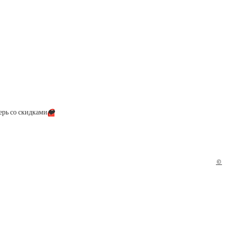
ерь со скидками
❤️
©