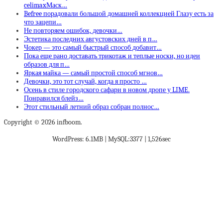
celimaxМаск…
Befree порадовали большой домашней коллекцией Глазу есть за
что зацепи…
Не повторяем ошибок, девочки…
Эстетика последних августовских дней в п…
Чокер — это самый быстрый способ добавит…
Пока еще рано доставать трикотаж и теплые носки, но идеи
образов для п…
Яркая майка — самый простой способ мгнов…
Девочки, это тот случай, когда я просто …
Осень в стиле городского сафари в новом дропе у LIME.
Понравился блейз…
Этот стильный летний образ собран полнос…
Copyright © 2026 infboom.
WordPress: 6.1MB | MySQL:3377 | 1,526sec