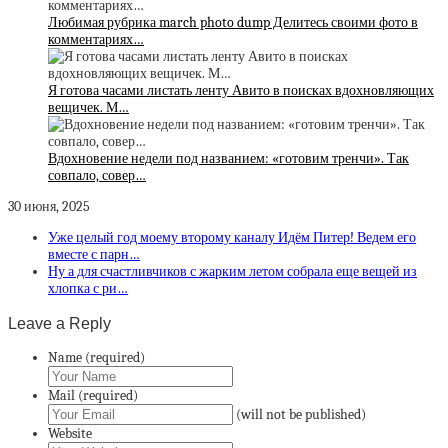
Любимая рубрика march photo dump Делитесь своими фото в
комментариях…
Я готова часами листать ленту Авито в поисках вдохновляющих
вещичек. М…
Вдохновение недели под названием: «готовим тренчи». Так
совпало, совер…
30 июня, 2025
Уже целый год моему второму каналу Идём Питер! Ведем его
вместе с парн…
Ну а для счастливчиков с жарким летом собрала еще вещей из
хлопка с ри…
Leave a Reply
Name (required)
Mail (required)
(will not be published)
Website