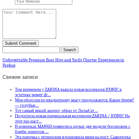
Unforgettable Premium Boat Hire and Yacht Charter Experiences in
Paphos
Свежие записи
Тем временем у ZARINA вышла новая коллекция ICONIC в
эстетике power dr…
Моя обсессия по квадратному мысу продолжается. Какие берем?
— голубые…
Тот самый яркий акцент, образ от ЛизыСег…
Подоспела новая премиальная коллекция ZARINA / ICONIC На
этот раз наст…
В новинках MANGO появились целых две модели босоножек с
бэмби-принтом …
Эта парочка с ретинолом вдохновила меня на пост. Сыворотка