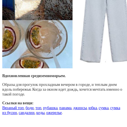
Вдохновленная средиземноморьем.
Образы для прогулок прохладным вечером в городе, и теплым днем
вдоль побережья. Когда за окном идет дождь, хочется мечтать именно о
такой погоде.
Ссылки на вещи:
Вязаный топ
,
боди
,
топ
,
рубашка
,
панама
,
джинсы
,
юбка
,
сумка
,
сумка
из бусин
,
сандалии
,
кеды
,
ожерелье
.