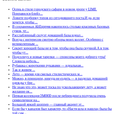
Осень в стиле городского сафари в новом дропе у LIME.
Понравился блейз…
Ловите подборку топов из сегодняшнего поста.И да, если
хочется, чтобы …
В сохраненках AliExpress накопилось столько красивых базовых
сумок, чт…
Расслабленный силуэт домашней базы идеал…
Всегда с интересом смотрю обзоры моих коллег. Особенно с
великолепным …
Секрет хорошей базы не в том, чтобы она была скучной.А в том,
чтобы ут…
Подсолнух и новые тарелки — спонсоры моего доброго утра!
Словила неболь…
Рубашка с короткими рукавами — идеальная…
Так и живем …
Лето — время для смелых стилистических м…
Можно, в принципе, никуда не ездить — в разделах домашней
одежды у бре…
Не знаю что это, может тоска по ускользающему лету, а может
желание ок…
Первая коллекция 2MOOD после ребрендинга получила очень
символичное на…
Большой яркий шоппер — главный акцент эт…
Если бы у каналов был характер, то «Настя шла и нашла» была бы
той сам…