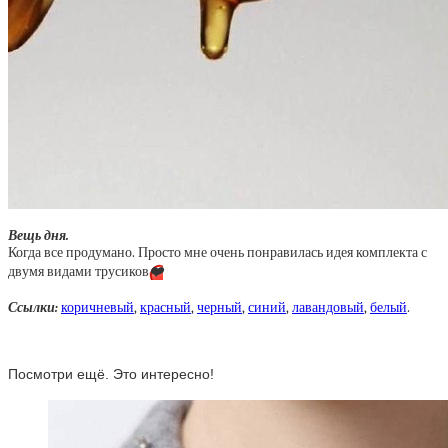
Вещь дня.
Когда все продумано. Просто мне очень понравилась идея комплекта с
двумя видами трусиков
❤️
Ссылки:
коричневый
,
красный
,
черный
,
синий
,
лавандовый
,
белый
.
Посмотри ещё. Это интересно!