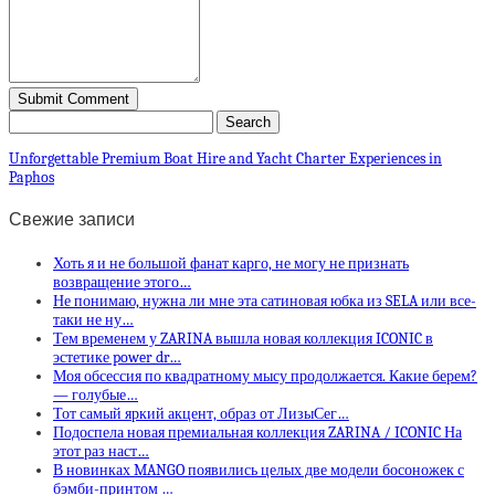
Unforgettable Premium Boat Hire and Yacht Charter Experiences in
Paphos
Свежие записи
Хоть я и не большой фанат карго, не могу не признать
возвращение этого…
Не понимаю, нужна ли мне эта сатиновая юбка из SELA или все-
таки не ну…
Тем временем у ZARINA вышла новая коллекция ICONIC в
эстетике power dr…
Моя обсессия по квадратному мысу продолжается. Какие берем?
— голубые…
Тот самый яркий акцент, образ от ЛизыСег…
Подоспела новая премиальная коллекция ZARINA / ICONIC На
этот раз наст…
В новинках MANGO появились целых две модели босоножек с
бэмби-принтом …