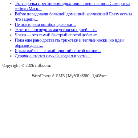
Эта парочка с ретинолом вдохновила меня на пост. Сыворотка
celimaxМаск…
Befree порадовали большой домашней коллекцией Глазу есть за
что зацепи…
Не повторяем ошибок, девочки…
Эстетика последних августовских дней в п…
Чокер — это самый быстрый способ добавит…
Пока еще рано доставать трикотаж и теплые носки, но идеи
образов для п…
Яркая майка — самый простой способ мгнов…
Девочки, это тот случай, когда я просто …
Copyright © 2026 infboom.
WordPress: 6.11MB | MySQL:3380 | 1,408sec