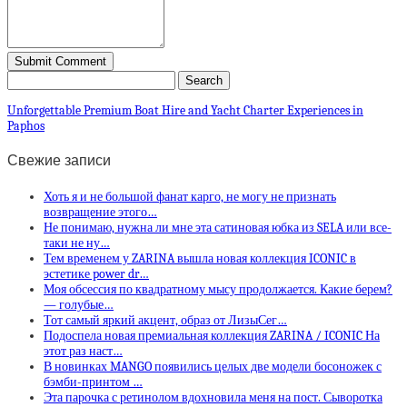
Unforgettable Premium Boat Hire and Yacht Charter Experiences in
Paphos
Свежие записи
Хоть я и не большой фанат карго, не могу не признать
возвращение этого…
Не понимаю, нужна ли мне эта сатиновая юбка из SELA или все-
таки не ну…
Тем временем у ZARINA вышла новая коллекция ICONIC в
эстетике power dr…
Моя обсессия по квадратному мысу продолжается. Какие берем?
— голубые…
Тот самый яркий акцент, образ от ЛизыСег…
Подоспела новая премиальная коллекция ZARINA / ICONIC На
этот раз наст…
В новинках MANGO появились целых две модели босоножек с
бэмби-принтом …
Эта парочка с ретинолом вдохновила меня на пост. Сыворотка