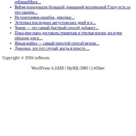
celimaxМаск…
Befree порадовали большой домашней коллекцией Глазу есть за
что зацепи…
Не повторяем ошибок, девочки…
Эстетика последних августовских дней в п…
Чокер — это самый быстрый способ добавит…
Пока еще рано доставать трикотаж и теплые носки, но идеи
образов для п…
Яркая майка — самый простой способ мгнов…
Девочки, это тот случай, когда я просто …
Copyright © 2026 infboom.
WordPress: 6.11MB | MySQL:3380 | 1,403sec