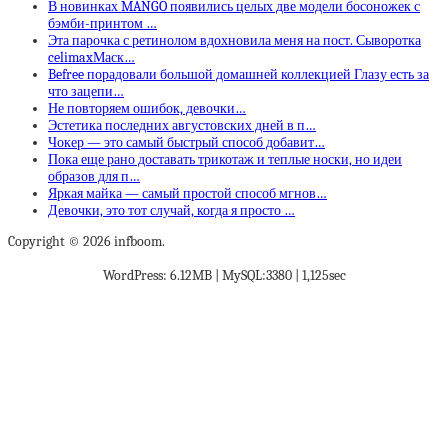
В новинках MANGO появились целых две модели босоножек с
бэмби-принтом …
Эта парочка с ретинолом вдохновила меня на пост. Сыворотка
celimaxМаск…
Befree порадовали большой домашней коллекцией Глазу есть за
что зацепи…
Не повторяем ошибок, девочки…
Эстетика последних августовских дней в п…
Чокер — это самый быстрый способ добавит…
Пока еще рано доставать трикотаж и теплые носки, но идеи
образов для п…
Яркая майка — самый простой способ мгнов…
Девочки, это тот случай, когда я просто …
Copyright © 2026 infboom.
WordPress: 6.12MB | MySQL:3380 | 1,125sec