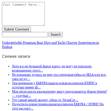
Unforgettable Premium Boat Hire and Yacht Charter Experiences in
Paphos
Свежие записи
Хоть я и не большой фанат карго, не могу не признать
возвращение этого…
Не понимаю, нужна ли мне эта сатиновая юбка из SELA или все-
таки не ну…
Тем временем у ZARINA вышла новая коллекция ICONIC в
эстетике power dr…
Моя обсессия по квадратному мысу продолжается. Какие берем?
— голубые…
Тот самый яркий акцент, образ от ЛизыСег…
Подоспела новая премиальная коллекция ZARINA / ICONIC На
этот раз наст…