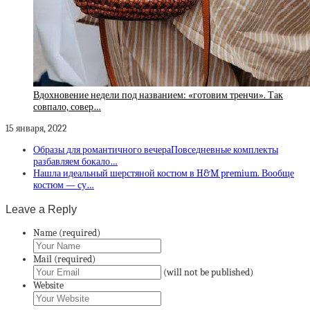
Вдохновение недели под названием: «готовим тренчи». Так
совпало, совер…
15 января, 2022
Образы для романтичного вечераПовседневные комплекты
разбавляем бокало…
Нашла идеальный шерстяной костюм в H&M premium. Вообще
костюм — су…
Leave a Reply
Name (required)
Mail (required)
(will not be published)
Website