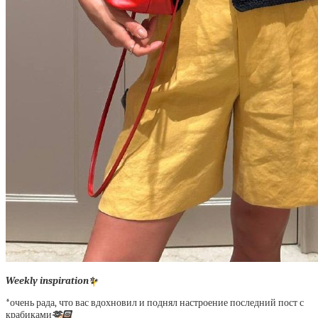
Weekly inspiration
✨
*очень рада, что вас вдохновил и поднял настроение последний пост с
крабиками
🫶🏻