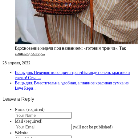
Вдохновение недели под названием: «готовим тренчи». Так
совпало, совер…
28 апреля, 2022
Вещь дня. Невероятного цвета тренчВыглядит очень красиво и
свежо! Ссыл…
Вещь дня. Вместительна, удобная, а главное красивая сумка из
Love Repu…
Leave a Reply
Name (required)
Mail (required)
(will not be published)
Website