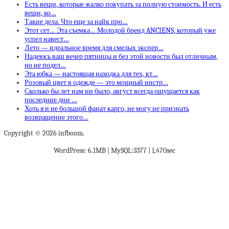
Есть вещи, которые жалко покупать за полную стоимость. И есть
вещи, ко…
Такие дела. Что еще за найк про…
Этот сет… Эта съемка… Молодой бренд ANCIENS, который уже
успел навест…
Лето — идеальное время для смелых экспер…
Надеюсь ваш вечер пятницы и без этой новости был отличным,
но не подел…
Эта юбка — настоящая находка для тех, кт…
Розовый цвет в одежде — это мощный инстр…
Сколько бы лет нам ни было, август всегда ощущается как
последние дни …
Хоть я и не большой фанат карго, не могу не признать
возвращение этого…
Copyright © 2026 infboom.
WordPress: 6.1MB | MySQL:3377 | 1,470sec