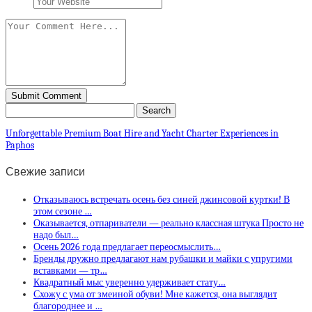
Unforgettable Premium Boat Hire and Yacht Charter Experiences in
Paphos
Свежие записи
Отказываюсь встречать осень без синей джинсовой куртки! В
этом сезоне …
Оказывается, отпариватели — реально классная штука Просто не
надо был…
Осень 2026 года предлагает переосмыслить…
Бренды дружно предлагают нам рубашки и майки с упругими
вставками — тр…
Квадратный мыс уверенно удерживает стату…
Схожу с ума от змеиной обуви! Мне кажется, она выглядит
благороднее и …