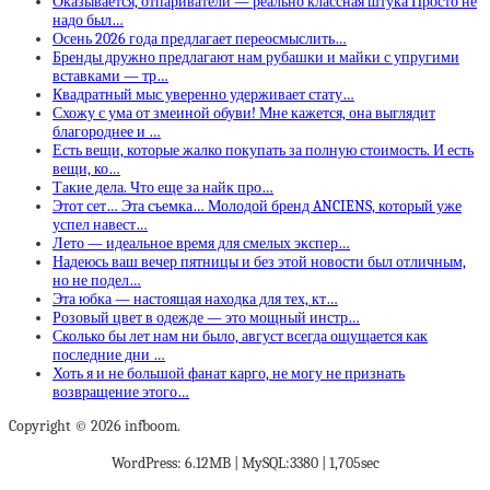
Оказывается, отпариватели — реально классная штука Просто не
надо был…
Осень 2026 года предлагает переосмыслить…
Бренды дружно предлагают нам рубашки и майки с упругими
вставками — тр…
Квадратный мыс уверенно удерживает стату…
Схожу с ума от змеиной обуви! Мне кажется, она выглядит
благороднее и …
Есть вещи, которые жалко покупать за полную стоимость. И есть
вещи, ко…
Такие дела. Что еще за найк про…
Этот сет… Эта съемка… Молодой бренд ANCIENS, который уже
успел навест…
Лето — идеальное время для смелых экспер…
Надеюсь ваш вечер пятницы и без этой новости был отличным,
но не подел…
Эта юбка — настоящая находка для тех, кт…
Розовый цвет в одежде — это мощный инстр…
Сколько бы лет нам ни было, август всегда ощущается как
последние дни …
Хоть я и не большой фанат карго, не могу не признать
возвращение этого…
Copyright © 2026 infboom.
WordPress: 6.12MB | MySQL:3380 | 1,705sec