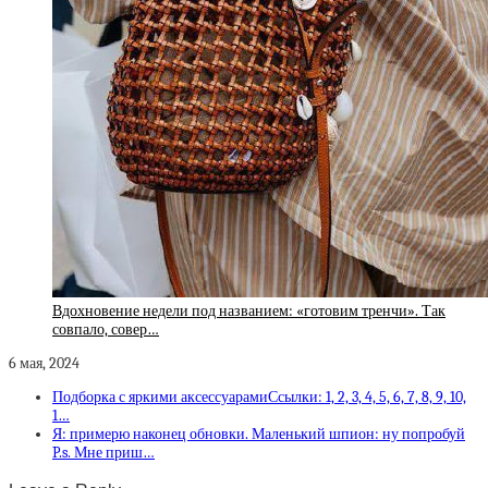
Вдохновение недели под названием: «готовим тренчи». Так
совпало, совер…
6 мая, 2024
Подборка с яркими аксессуарамиСсылки: 1, 2, 3, 4, 5, 6, 7, 8, 9, 10,
1…
Я: примерю наконец обновки. Маленький шпион: ну попробуй
P.s. Мне приш…