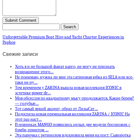
Unforgettable Premium Boat Hire and Yacht Charter Experiences in
Paphos
Свежие записи
Хоть я и не большой фанат карго, не могу не признать
возвращение этого…
Не понимаю, нужна ли мне эта сатиновая юбка из SELA или все-
таки не ну…
Тем временем у ZARINA вышла новая коллекция ICONIC в
эстетике power dr…
Моя обсессия по квадратному мысу продолжается. Какие берем?
— голубые…
Тот самый яркий акцент, образ от ЛизыСег…
Подоспела новая премиальная коллекция ZARINA / ICONIC На
этот раз наст…
В новинках MANGO появились целых две модели босоножек с
бэмби-принтом …
Эта парочка с ретинолом вдохновила меня на пост. Сыворотка