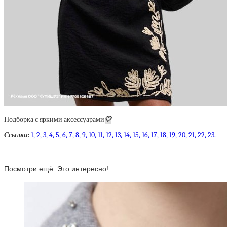
Подборка с яркими аксессуарами
🤍
Ссылки:
1,
2,
3,
4,
5,
6,
7,
8,
9,
10,
11,
12,
13,
14,
15,
16,
17,
18,
19,
20,
21,
22,
23.
Посмотри ещё. Это интересно!