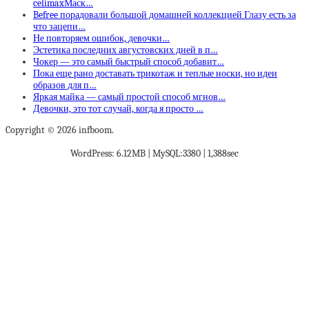
celimaxМаск…
Befree порадовали большой домашней коллекцией Глазу есть за
что зацепи…
Не повторяем ошибок, девочки…
Эстетика последних августовских дней в п…
Чокер — это самый быстрый способ добавит…
Пока еще рано доставать трикотаж и теплые носки, но идеи
образов для п…
Яркая майка — самый простой способ мгнов…
Девочки, это тот случай, когда я просто …
Copyright © 2026 infboom.
WordPress: 6.12MB | MySQL:3380 | 1,388sec