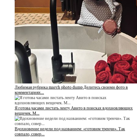
Любимая рубрика march photo dump Делитесь своими фото в
комментариях…
Я готова часами листать ленту Авито в поисках вдохновляющих
вещичек. М…
Вдохновение недели под названием: «готовим тренчи». Так
совпало, совер…