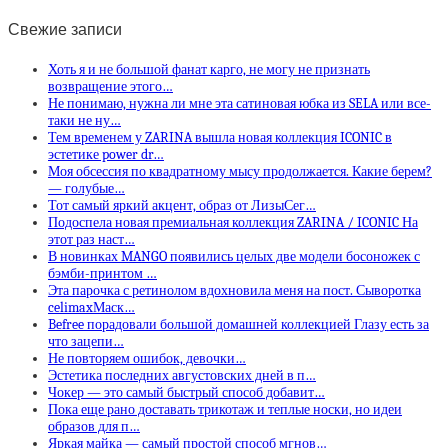
Свежие записи
Хоть я и не большой фанат карго, не могу не признать
возвращение этого…
Не понимаю, нужна ли мне эта сатиновая юбка из SELA или все-
таки не ну…
Тем временем у ZARINA вышла новая коллекция ICONIC в
эстетике power dr…
Моя обсессия по квадратному мысу продолжается. Какие берем?
— голубые…
Тот самый яркий акцент, образ от ЛизыСег…
Подоспела новая премиальная коллекция ZARINA / ICONIC На
этот раз наст…
В новинках MANGO появились целых две модели босоножек с
бэмби-принтом …
Эта парочка с ретинолом вдохновила меня на пост. Сыворотка
celimaxМаск…
Befree порадовали большой домашней коллекцией Глазу есть за
что зацепи…
Не повторяем ошибок, девочки…
Эстетика последних августовских дней в п…
Чокер — это самый быстрый способ добавит…
Пока еще рано доставать трикотаж и теплые носки, но идеи
образов для п…
Яркая майка — самый простой способ мгнов…