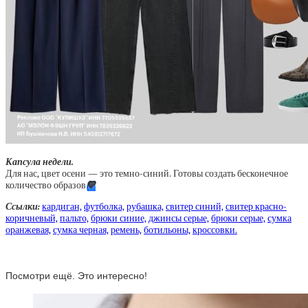
Капсула недели.
Для нас, цвет осени — это темно-синий. Готовы создать бесконечное
количество образов
💙
Ссылки:
кардиган,
футболка,
рубашка,
свитер синий,
свитер красно-
коричневый,
пальто,
брюки синие,
джинсы серые,
брюки серые,
сумка
оранжевая,
сумка черная,
ремень,
ботильоны,
кроссовки.
Посмотри ещё. Это интересно!