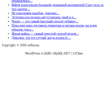
celimaxМаск…
Befree порадовали большой домашней коллекцией Глазу есть за
что зацепи…
Не повторяем ошибок, девочки…
Эстетика последних августовских дней в п…
Чокер — это самый быстрый способ добавит…
Пока еще рано доставать трикотаж и теплые носки, но идеи
образов для п…
Яркая майка — самый простой способ мгнов…
Девочки, это тот случай, когда я просто …
Copyright © 2026 infboom.
WordPress: 6.11MB | MySQL:3377 | 1,373sec