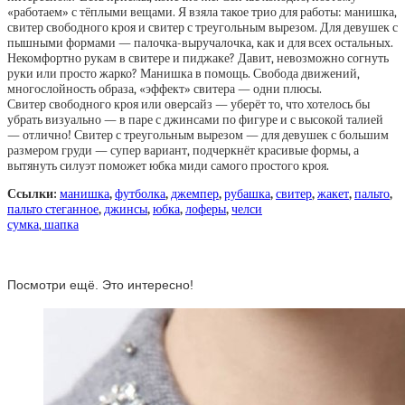
«работаем» с тёплыми вещами. Я взяла такое трио для работы: манишка,
свитер свободного кроя и свитер с треугольным вырезом. Для девушек с
пышными формами — палочка-выручалочка, как и для всех остальных.
Некомфортно рукам в свитере и пиджаке? Давит, невозможно согнуть
руки или просто жарко? Манишка в помощь. Свобода движений,
многослойность образа, «эффект» свитера — одни плюсы.
Свитер свободного кроя или оверсайз — уберёт то, что хотелось бы
убрать визуально — в паре с джинсами по фигуре и с высокой талией
— отлично! Свитер с треугольным вырезом — для девушек с большим
размером груди — супер вариант, подчеркнёт красивые формы, а
вытянуть силуэт поможет юбка миди самого простого кроя.
Ссылки:
манишка
,
футболка
,
джемпер
,
рубашка
,
свитер
,
жакет
,
пальто
,
пальто стеганное
,
джинсы
,
юбка
,
лоферы
,
челси
сумка
,
шапка
Посмотри ещё. Это интересно!