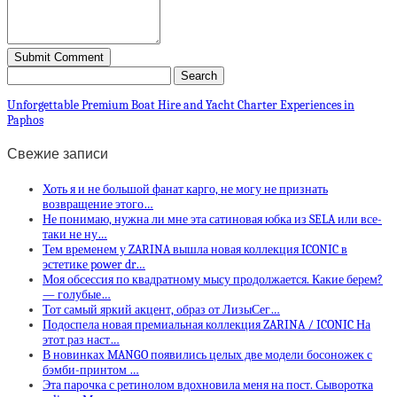
Unforgettable Premium Boat Hire and Yacht Charter Experiences in
Paphos
Свежие записи
Хоть я и не большой фанат карго, не могу не признать
возвращение этого…
Не понимаю, нужна ли мне эта сатиновая юбка из SELA или все-
таки не ну…
Тем временем у ZARINA вышла новая коллекция ICONIC в
эстетике power dr…
Моя обсессия по квадратному мысу продолжается. Какие берем?
— голубые…
Тот самый яркий акцент, образ от ЛизыСег…
Подоспела новая премиальная коллекция ZARINA / ICONIC На
этот раз наст…
В новинках MANGO появились целых две модели босоножек с
бэмби-принтом …
Эта парочка с ретинолом вдохновила меня на пост. Сыворотка