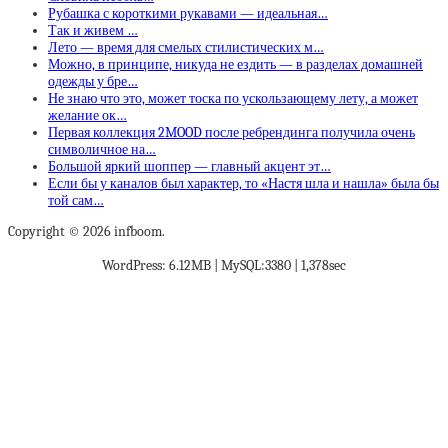
Рубашка с короткими рукавами — идеальная…
Так и живем …
Лето — время для смелых стилистических м…
Можно, в принципе, никуда не ездить — в разделах домашней
одежды у бре…
Не знаю что это, может тоска по ускользающему лету, а может
желание ок…
Первая коллекция 2MOOD после ребрендинга получила очень
символичное на…
Большой яркий шоппер — главный акцент эт…
Если бы у каналов был характер, то «Настя шла и нашла» была бы
той сам…
Copyright © 2026 infboom.
WordPress: 6.12MB | MySQL:3380 | 1,378sec