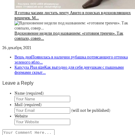
Я готова часами листать ленту Авито в поисках вдохновляющих
вещичек. М…
Вдохновение недели под названием: «готовим тренчи». Так
совпало, совер…
26 декабря, 2021
Вещь дняПоявилась в наличии рубашка потрясающего оттенка
зеленого ябло…
Капсула Plus sizeКак выгодно для себя девушкам с пышными
формами скрыт…
Leave a Reply
Name (required)
Mail (required)
(will not be published)
Website