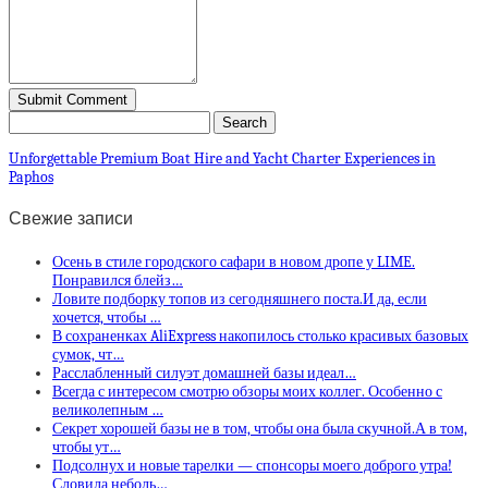
Unforgettable Premium Boat Hire and Yacht Charter Experiences in
Paphos
Свежие записи
Осень в стиле городского сафари в новом дропе у LIME.
Понравился блейз…
Ловите подборку топов из сегодняшнего поста.И да, если
хочется, чтобы …
В сохраненках AliExpress накопилось столько красивых базовых
сумок, чт…
Расслабленный силуэт домашней базы идеал…
Всегда с интересом смотрю обзоры моих коллег. Особенно с
великолепным …
Секрет хорошей базы не в том, чтобы она была скучной.А в том,
чтобы ут…
Подсолнух и новые тарелки — спонсоры моего доброго утра!
Словила неболь…