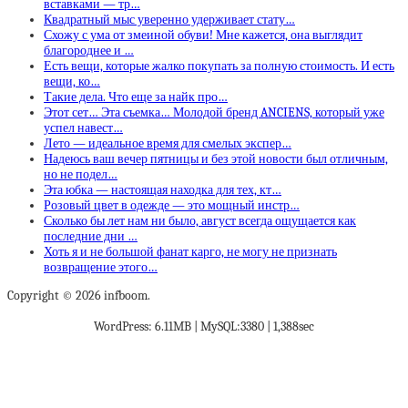
вставками — тр…
Квадратный мыс уверенно удерживает стату…
Схожу с ума от змеиной обуви! Мне кажется, она выглядит
благороднее и …
Есть вещи, которые жалко покупать за полную стоимость. И есть
вещи, ко…
Такие дела. Что еще за найк про…
Этот сет… Эта съемка… Молодой бренд ANCIENS, который уже
успел навест…
Лето — идеальное время для смелых экспер…
Надеюсь ваш вечер пятницы и без этой новости был отличным,
но не подел…
Эта юбка — настоящая находка для тех, кт…
Розовый цвет в одежде — это мощный инстр…
Сколько бы лет нам ни было, август всегда ощущается как
последние дни …
Хоть я и не большой фанат карго, не могу не признать
возвращение этого…
Copyright © 2026 infboom.
WordPress: 6.11MB | MySQL:3380 | 1,388sec