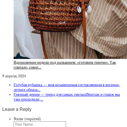
Вдохновение недели под названием: «готовим тренчи». Так
совпало, совер…
9 апреля, 2024
Голубая рубашка — моя незаменимая составляющая в весенне-
летних образа…
Грязный деним — тренд для самых смелыхВинтаж и гранж мы
уже проходили,…
Leave a Reply
Name (required)