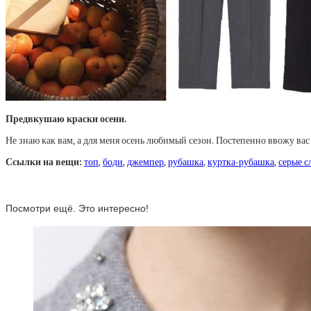
Предвкушаю краски осени.
Не знаю как вам, а для меня осень любимый сезон. Постепенно ввожу вас 
Ссылки на вещи:
топ
,
боди
,
джемпер
,
рубашка
,
куртка-рубашка
,
серые с
Посмотри ещё. Это интересно!