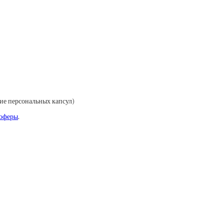
ние персональных капсул)
оферы
.