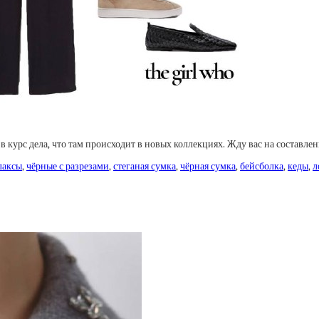
в курс дела, что там происходит в новых коллекциях. Жду вас на составле
лаксы
,
чёрные с разрезами
,
стеганая сумка
,
чёрная сумка
,
бейсболка
,
кеды
,
л