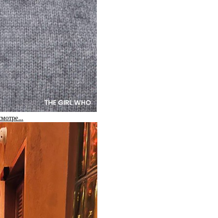
 смотре…