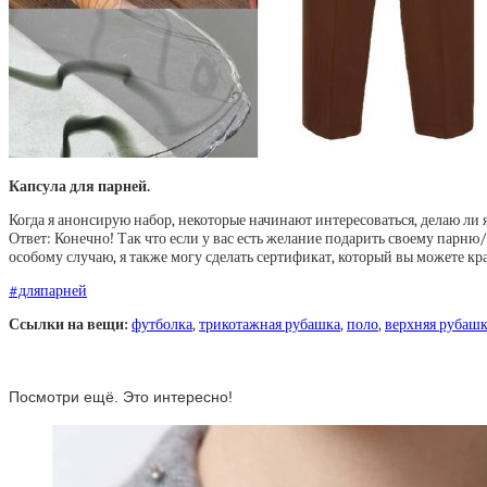
Капсула для парней.
Когда я анонсирую набор, некоторые начинают интересоваться, делаю ли 
Ответ: Конечно! Так что если у вас есть желание подарить своему парню
особому случаю, я также могу сделать сертификат, который вы можете кр
#дляпарней
Ссылки на вещи:
футболка
,
трикотажная рубашка
,
поло
,
верхняя рубаш
Посмотри ещё. Это интересно!