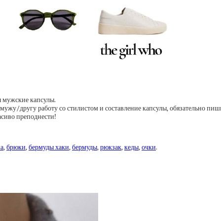
я мужские капсулы.
/мужу/другу работу со стилистом и составление капсулы, обязательно пиши
асиво преподнести!
ка
,
брюки
,
бермуды хаки
,
бермуды
,
рюкзак
,
кеды
,
очки
.