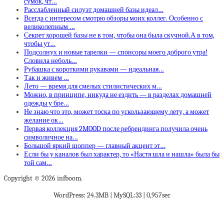
сумок, чт…
Расслабленный силуэт домашней базы идеал…
Всегда с интересом смотрю обзоры моих коллег. Особенно с
великолепным …
Секрет хорошей базы не в том, чтобы она была скучной.А в том,
чтобы ут…
Подсолнух и новые тарелки — спонсоры моего доброго утра!
Словила неболь…
Рубашка с короткими рукавами — идеальная…
Так и живем …
Лето — время для смелых стилистических м…
Можно, в принципе, никуда не ездить — в разделах домашней
одежды у бре…
Не знаю что это, может тоска по ускользающему лету, а может
желание ок…
Первая коллекция 2MOOD после ребрендинга получила очень
символичное на…
Большой яркий шоппер — главный акцент эт…
Если бы у каналов был характер, то «Настя шла и нашла» была бы
той сам…
Copyright © 2026 infboom.
WordPress: 24.3MB | MySQL:33 | 0,957sec