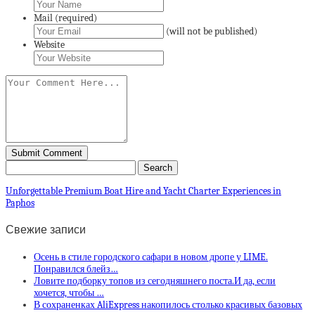
Mail (required)
(will not be published)
Website
Unforgettable Premium Boat Hire and Yacht Charter Experiences in
Paphos
Свежие записи
Осень в стиле городского сафари в новом дропе у LIME.
Понравился блейз…
Ловите подборку топов из сегодняшнего поста.И да, если
хочется, чтобы …
В сохраненках AliExpress накопилось столько красивых базовых