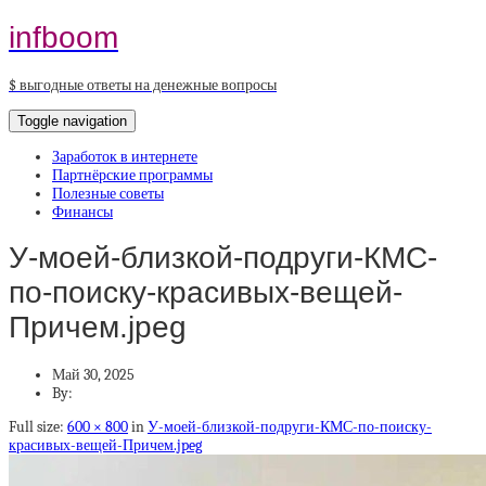
infboom
$ выгодные ответы на денежные вопросы
Toggle navigation
Заработок в интернете
Партнёрские программы
Полезные советы
Финансы
У-моей-близкой-подруги-КМС-
по-поиску-красивых-вещей-
Причем.jpeg
Май 30, 2025
By:
Full size:
600 × 800
in
У-моей-близкой-подруги-КМС-по-поиску-
красивых-вещей-Причем.jpeg