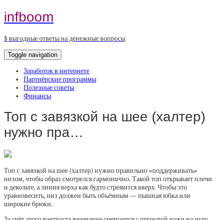
infboom
$ выгодные ответы на денежные вопросы
Toggle navigation
Заработок в интернете
Партнёрские программы
Полезные советы
Финансы
Топ с завязкой на шее (халтер)
нужно пра…
Топ с завязкой на шее (халтер) нужно правильно «поддерживать»
низом, чтобы образ смотрелся гармонично. Такой топ открывает плечи
и декольте, а линия верха как будто стремится вверх. Чтобы это
уравновесить, низ должен быть объёмным — пышная юбка или
широкие брюки.
За счёт этого контраста внимание смещается с открытой кожи на игру