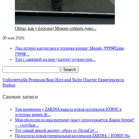
Образ, как у блогера) Можно собрать дово…
30 мая, 2026
Два летних кардигана в технике кроше: Mango, 9999₽Lime,
7999₽…
Топ с завязкой на шее (халтер) нужно пра…
Unforgettable Premium Boat Hire and Yacht Charter Experiences in
Paphos
Свежие записи
Тем временем у ZARINA вышла новая коллекция ICONIC в
эстетике power dr…
Моя обсессия по квадратному мысу продолжается. Какие берем?
— голубые…
Тот самый яркий акцент, образ от ЛизыСег…
Подоспела новая премиальная коллекция ZARINA / ICONIC На