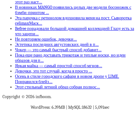
этот раз наст…
В новинках MANGO появились целых две модели босоножек с
бэмби-принтом …
Эта парочка с ретинолом вдохновила меня на пост. Сыворотка
celimaxМаск…
Befree порадовали большой домашней коллекцией Глазу есть за
что зацепи…
Не повторяем ошибок, девочки…
Эстетика последних августовских дней в п…
Чокер — это самый быстрый способ добавит…
Пока еще рано доставать трикотаж и теплые носки, но идеи
образов для п…
Яркая майка — самый простой способ мгнов…
Девочки, это тот случай, когда я просто …
Осень в стиле городского сафари в новом дропе у LIME.
Понравился блейз…
Этот стильный летний образ собран полнос…
Copyright © 2026 infboom.
WordPress: 6.39MB | MySQL:18632 | 5,091sec